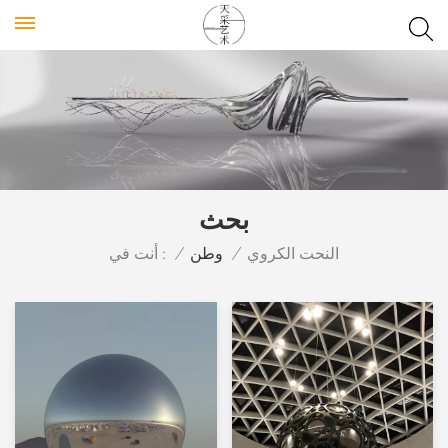
بحث
أنت في :
النحت الكروي
/
وطن
/