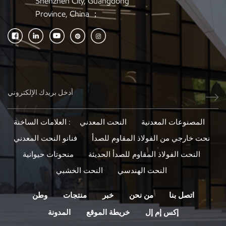
Shenzhen City, Guangdong
Province, China ；
المصنوعات المعدنية
النحت المعدني
العلامات الساخنة :
نحت خارجي من الفولاذ المقاوم للصدأ
فنانو النحت المعدني
النحت الفولاذ المقاوم للصدأ الحديثة
منحوتات حيوانية
النحت الهندسي
النحت الخشبي
اتصل بنا
من نحن
خبر
منتجات
وطن
إكس إم إل
خريطة الموقع
المدونة