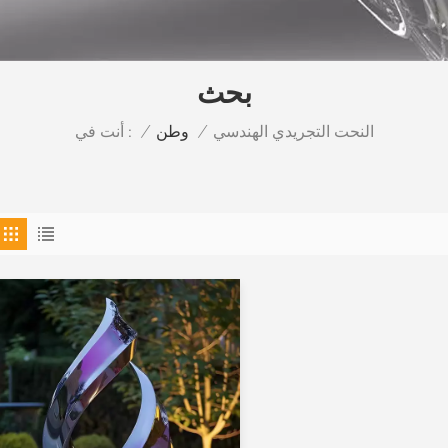
بحث
النحت التجريدي الهندسي
أنت في :
/
وطن
/