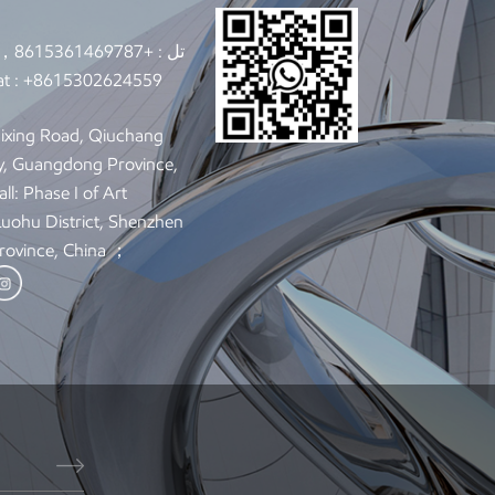
تل :
+8615361469787，+8615302624559
t :
+8615302624559
y, Guangdong Province,
ll: Phase I of Art
 Luohu District, Shenzhen
rovince, China ；