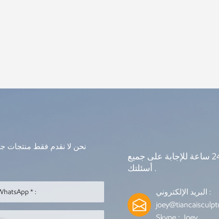
نحن لا نقدم فقط منتجات جيدة
نحن على الانترنت 7 * 24 ساعة للإجابة على جميع
أسئلتك .
البريد الإلكتروني :
joey@tiancaisculp
Skype :
Joey