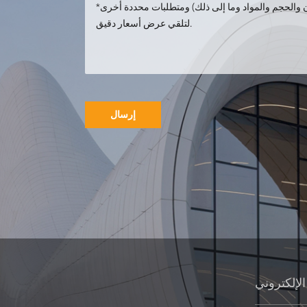
مخصص معدن
الفولاذ المقاوم
للصدأ الحيوان معدن
الطاووس النحت
إرسال
نحت بناء دائري
معدني حديقة
المناظر الطبيعية فن
النحت