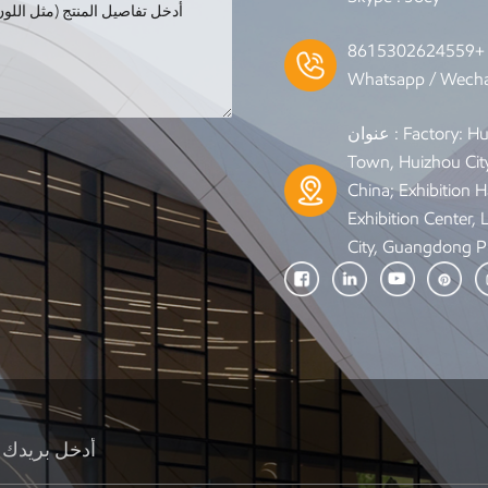
Whatsapp / Wecha
عنوان : Factory: Huixing Road, Qiuchang
Town, Huizhou Cit
China; Exhibition Ha
Exhibition Center,
City, Guangdong P