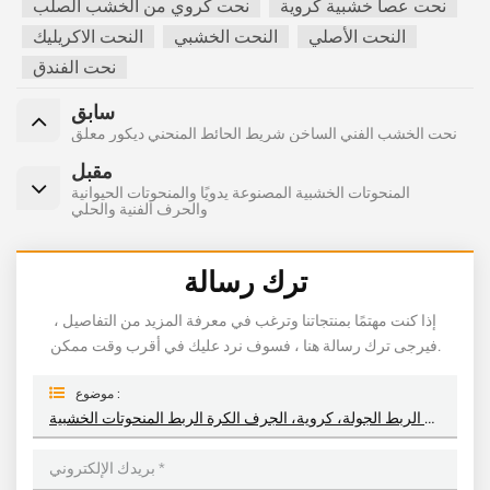
نحت عصا خشبية كروية
نحت كروي من الخشب الصلب
النحت الأصلي
النحت الخشبي
النحت الاكريليك
نحت الفندق
سابق
نحت الخشب الفني الساخن شريط الحائط المنحني ديكور معلق
مقبل
المنحوتات الخشبية المصنوعة يدويًا والمنحوتات الحيوانية
والحرف الفنية والحلي
ترك رسالة
إذا كنت مهتمًا بمنتجاتنا وترغب في معرفة المزيد من التفاصيل ،
فيرجى ترك رسالة هنا ، فسوف نرد عليك في أقرب وقت ممكن.
موضوع :
تخصيص الخشب الصلب الربط الجولة، كروية، الجرف الكرة الربط المنحوتات الخشبية