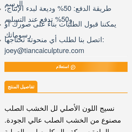
الرسم
طريقة الدفع: 50% وديعة لبدء الإنتاج،
و50% تدفع عند التسليم
يمكننا قبول الطلبات بناءً على صورك أو
رسوماتك
اتصل بنا لطلب أي منحوتة تحتاجها:
joey@tiancaiculpture.com
استعلام
تفاصيل المنتج
نسيج اللون الأصلي لل
الخشب الصلب
مصنوع من الخشب الصلب عالي الجودة.
المادة سميكة والهيكل صلب. العملية