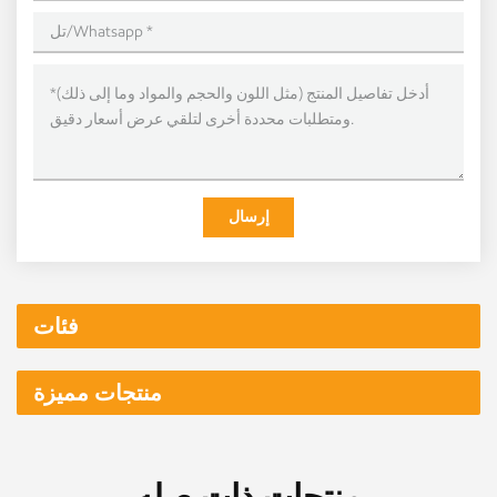
إرسال
فئات
منتجات مميزة
منتجات ذات صله