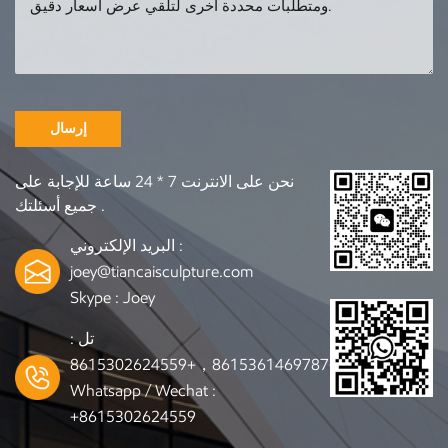
لطلب أي منحوتة تحتاجها
ure.com/
إرسال
نحن على الانترنت 7 * 24 ساعة للإجابة على
جميع أسئلتك .
البريد الإلكتروني :
joey@tiancaisculpture.com
Skype :
Joey
تل :
+8615361469787，+8615302624559
Whatsapp / Wechat :
+8615302624559