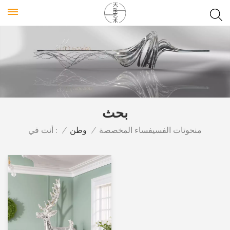
بحث
أنت في :
منحوتات الفسيفساء المخصصة
/
وطن
/