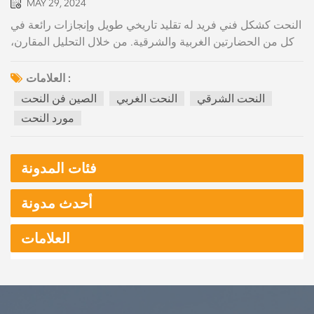
MAY 29, 2024
النحت كشكل فني فريد له تقليد تاريخي طويل وإنجازات رائعة في
كل من الحضارتين الغربية والشرقية. من خلال التحليل المقارن،
يمكننا أن نجد أن المنحوتات الغربية والشرقية تظهر اختلافات
كبيرة في الدلالة الروحية، والأسلوب الفني، والمفاهيم الإبداعية،
العلامات :
في حين تشترك أيضًا في بعض الأرضية المشتركة. الجمال هو
النحت الشرقي
النحت الغربي
الصين فن النحت
السعي المشترك للنحت الغربي والشرقي، إلا أنهما يختلفان بشكل
مورد النحت
كبير في دلالاتهما الروحية. أحدهما يسعى إلى الانسجام وانفجار
قوة الحياة، بينما يسعى الآخر إلى إسقاط نظام هرمي أبوي
متوازن. ولذلك، فإنهم يظهرون اختلافات كبيرة في تعبيراتهم
فئات المدونة
الفنية. الاختلافات بين النحت الغربي والشرقي: ال الصين فن
النحت غالبًا ما يجسد السعي الأخلاقي لـ "الفضيلة" و"الخير"، مع
أحدث مدونة
التركيز على سمات الشخصية الداخلية والصفات الروحية
للشخصيات. وينبع هذا من تأكيد الثقافة التقليدية الصينية على
العلامات
"زراعة الذات" ومفهوم "زراعة الذات، وتنظيم الأسرة، وحكم
الدولة، وإحلال السلام في العالم". ونتيجة لذلك، فإن أعمال النحت
الصينية لا تسعى عادة إلى محاكاة دقيقة للشكل الخارجي، بل
تركز بشكل أكبر على "التقاط الروح" وتقديم الجوهر الروحي
للشخصيات. في المقابل، النحت الغربي يعكس في كثير من